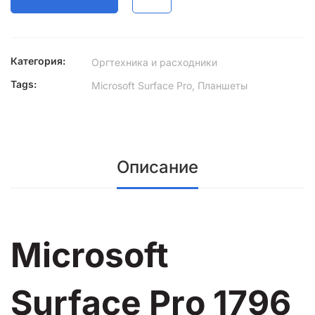
quantity
Категория:
Оргтехника и расходники
Tags:
Microsoft Surface Pro
,
Планшеты
Описание
Miсrosoft
Surfаcе Prо 1796